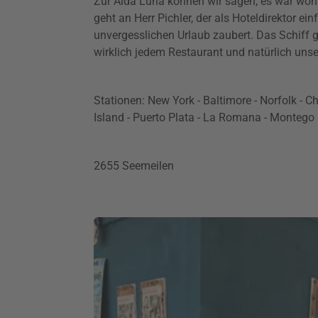
Zur Aida Luna können wir sagen, es war woh
geht an Herr Pichler, der als Hoteldirektor e
unvergesslichen Urlaub zaubert. Das Schiff gef
wirklich jedem Restaurant und natürlich uns
Stationen: New York - Baltimore - Norfolk - C
Island - Puerto Plata - La Romana - Montego
2655 Seemeilen