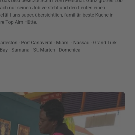
l das best besetzte Schiff vom Personal. Ganz großes Lob
infach nur seinen Job versteht und den Leuten einen
ällt uns super, übersichtlich, familiär, beste Küche in
ere Top Alm Hütte.
harleston - Port Canaveral - Miami - Nassau - Grand Turk
 Bay - Samana - St. Marten - Domenica
Play
Video