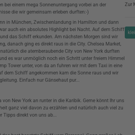
Zur 
fen bei einem mega Sonnenuntergang vorbei an der
bnisse die wir gemeinsam erleben durften:-)
nn in München, Zwischenlandung in Hamilton und dann
war auch ein absolutes Highlight bei Nacht. Auf dem Schiff
kle
und das Schiff erkunden. Am nächsten Morgen sind wir
g, danach ging es direkt raus in die City. Chelsea Market,
natürlich die atemberaubende City von New York durften
und es war unmöglich noch ein Schritt unter freiem Himmel
mp Tower unter, von da an fuhren wir mit dem Taxi in eine
 Auf dem Schiff angekommen kam die Sonne raus und wir
gleitung. Einfach nur Gänsehaut pur...
 von New York an runter in die Karibik. Gerne könnt Ihr uns
rheit ganz viel davon zu erzählen und natürlich auch viel zu
 Tipps direkt von uns ab...