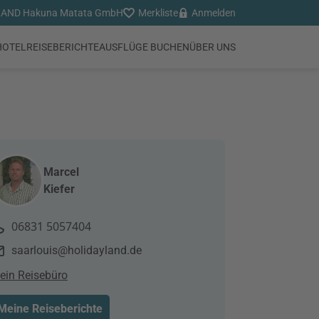
LAND Hakuna Matata GmbH
Merkliste
Anmelden
HOTEL
REISEBERICHTE
AUSFLÜGE BUCHEN
ÜBER UNS
Marcel
Kiefer
06831 5057404
saarlouis@holidayland.de
ein Reisebüro
Meine Reiseberichte